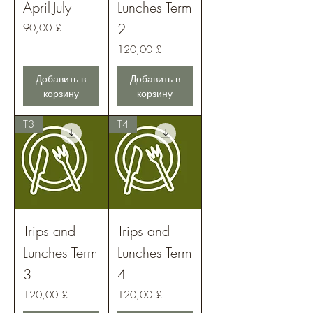
April-July
Lunches Term
2
Цена
90,00 £
Цена
120,00 £
Добавить в
Добавить в
корзину
корзину
T3
T4
Trips and
Trips and
Lunches Term
Lunches Term
3
4
Цена
Цена
120,00 £
120,00 £