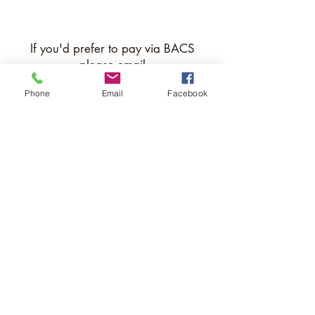
If you'd prefer to pay via BACS
please email
office@thetreehouseschool.org.uk
Phone
Email
Facebook
The Treehouse School
Subscribe to receive our
newsletter.
Submit