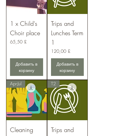
1 x Child's
Trips and
Choir place
Lunches Term
1
Цена
65,50 £
Цена
120,00 £
Добавить в
Добавить в
корзину
корзину
Apr-Jul
T2
Cleaning
Trips and