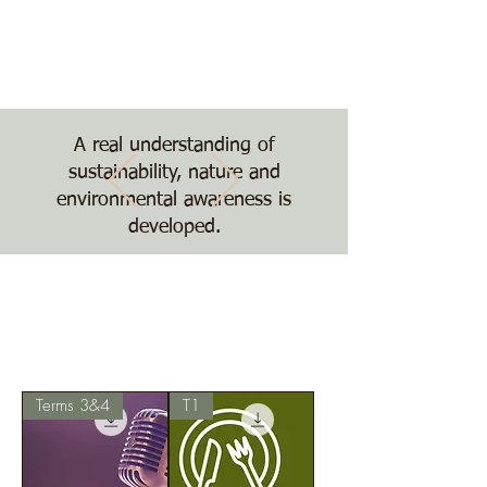
Nature, Nurture,
Nourishment
The Treehouse School
A real understanding of
sustainability, nature and
environmental awareness is
developed.
Terms 3&4
T1